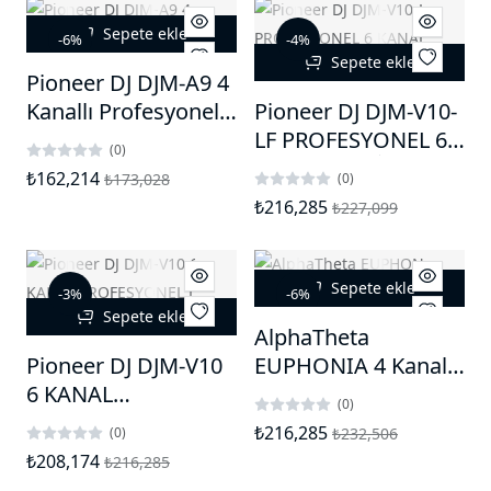
Sepete ekle
-6%
-4%
Sepete ekle
Pioneer DJ DJM-A9 4
Kanallı Profesyonel
Pioneer DJ DJM-V10-
DJ Mixeri
LF PROFESYONEL 6
(0)
KANAL DJ MİXER
₺162,214
₺173,028
(0)
₺216,285
₺227,099
Sepete ekle
-3%
-6%
Sepete ekle
AlphaTheta
Pioneer DJ DJM-V10
EUPHONIA 4 Kanallı
6 KANAL
Rotary Mixer
(0)
FROFESYONEL DJ
₺216,285
(0)
₺232,506
MİXER
₺208,174
₺216,285