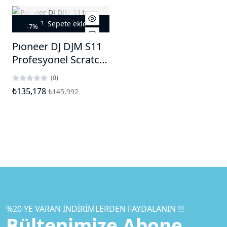
Sepete ekle
-7%
Pıoneer DJ DJM S11
Profesyonel Scratch
Mixer
(0)
₺135,178
₺145,992
%20 YE VARAN İNDIRIMLERDEN FAYDALANIN !!!
Bültenimize Abone